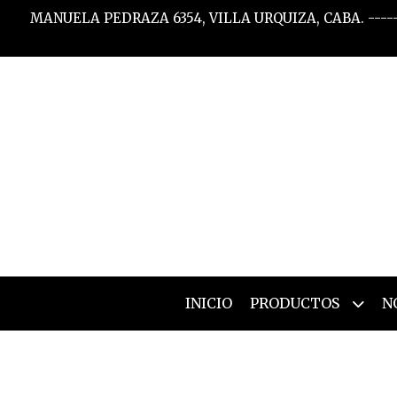
MANUELA PEDRAZA 6354, VILLA URQUIZA, CABA. -----
INICIO
PRODUCTOS
N