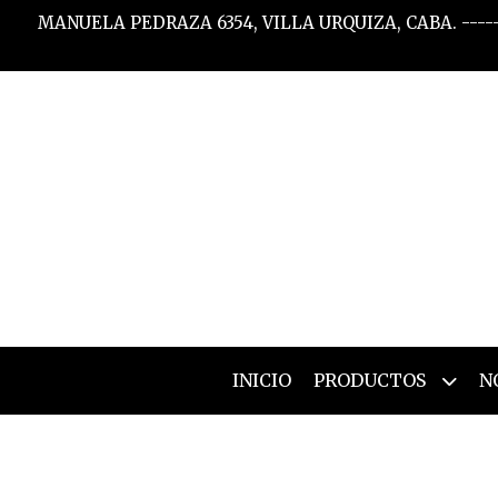
MANUELA PEDRAZA 6354, VILLA URQUIZA, CABA. -----
INICIO
PRODUCTOS
N