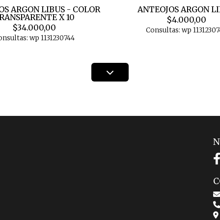
OS ARGON LIBUS - COLOR
ANTEOJOS ARGON L
RANSPARENTE X 10
$4.000,00
$34.000,00
Consultas: wp 11312307
onsultas: wp 1131230744
N
C