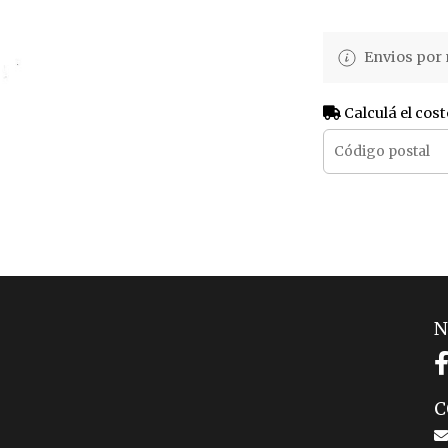
Envios por 
Calculá el cost
N
C