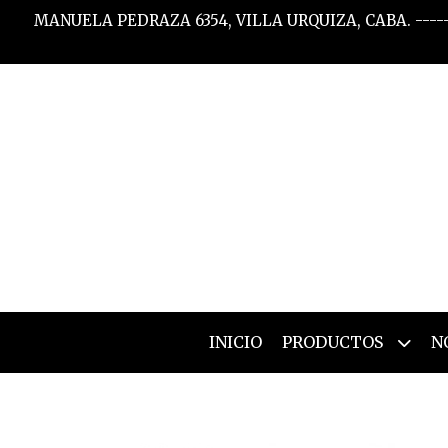
MANUELA PEDRAZA 6354, VILLA URQUIZA, CABA. -----
INICIO
PRODUCTOS
N